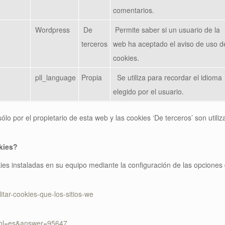
comentarios.
Wordpress
De
Permite saber si un usuario de la
terceros
web ha aceptado el aviso de uso d
cookies.
pll_language
Propia
Se utiliza para recordar el idioma
elegido por el usuario.
sólo por el propietario de esta web y las cookies ‘De terceros’ son utili
kies?
kies instaladas en su equipo mediante la configuración de las opcione
litar-cookies-que-los-sitios-we
y?hl=es&answer=95647