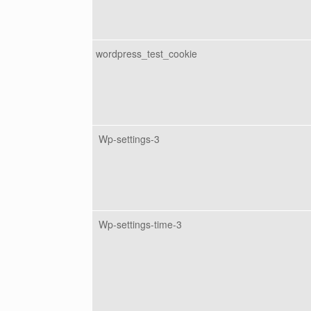
wordpress_test_cookie
Wp-settings-3
Wp-settings-time-3