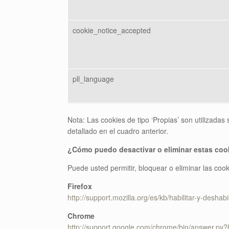
cookie_notice_accepted
pll_language
Nota: Las cookies de tipo ‘Propias’ son utilizadas 
detallado en el cuadro anterior.
¿Cómo puedo desactivar o eliminar estas coo
Puede usted permitir, bloquear o eliminar las coo
Firefox
http://support.mozilla.org/es/kb/habilitar-y-deshabi
Chrome
http://support.google.com/chrome/bin/answer.p