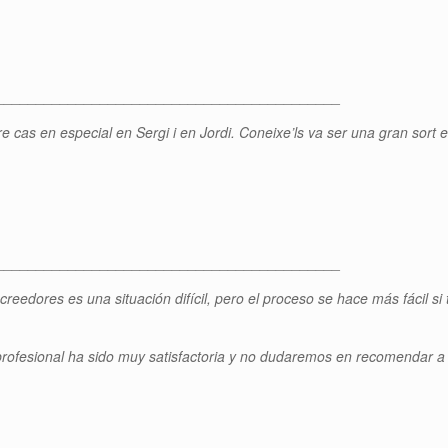
___________________________________________
stre cas en especial en Sergi i en Jordi. Coneixe’ls va ser una gran sort 
___________________________________________
eedores es una situación difícil, pero el proceso se hace más fácil si 
rofesional ha sido muy satisfactoria y no dudaremos en recomendar a S