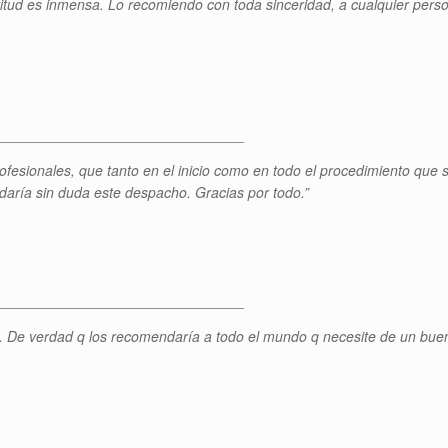
gratitud es inmensa. Lo recomiendo con toda sinceridad, a cualquier pe
_______________________________
fesionales, que tanto en el inicio como en todo el procedimiento que s
aría sin duda este despacho. Gracias por todo.”
_______________________________
ia. De verdad q los recomendaría a todo el mundo q necesite de un buen
_______________________________