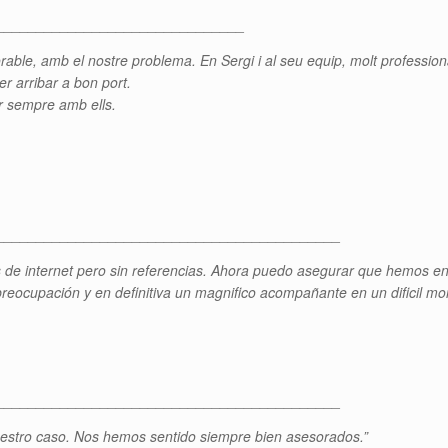
_______________________________
avorable, amb el nostre problema. En Sergi i al seu equip, molt professi
er arribar a bon port.
r sempre amb ells.
___________________________________________
de internet pero sin referencias. Ahora puedo asegurar que hemos en
 preocupación y en definitiva un magnifico acompañante en un dificil 
___________________________________________
uestro caso. Nos hemos sentido siempre bien asesorados.”