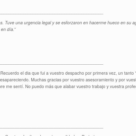
___________________________________________
s. Tuve una urgencia legal y se esforzaron en hacerme hueco en su a
 en día.”
___________________________________________
a". Recuerdo el dia que fui a vuestro despacho por primera vez, un ta
desapareciendo. Muchas gracias por vuestro asesoramiento y por vues
mpre me sentí. No puedo más que alabar vuestro trabajo y vuestra prof
___________________________________________