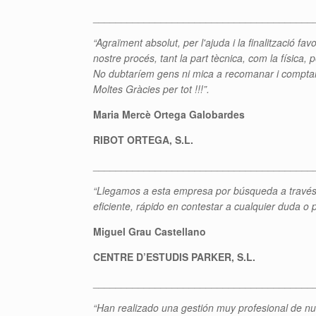
_______________________________________
“Agraïment absolut, per l'ajuda i la finalització f
nostre procés, tant la part tècnica, com la física, p
No dubtaríem gens ni mica a recomanar i compta
Moltes Gràcies per
tot !
!!”.
Maria Mercè Ortega Galobardes
RIBOT ORTEGA, S.L.
_______________________________________
“Llegamos a esta empresa por búsqueda a través 
eficiente, rápido en contestar a cualquier duda o
Miguel Grau Castellano
CENTRE D’ESTUDIS PARKER, S.L.
_______________________________________
“Han realizado una gestión muy profesional de n