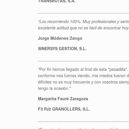
TRANSRUTAS, S.A.
_______________________________________
“Los recomiendo 100%. Muy profesionales y serio
excelente actitud que no es fácil de encontrar hoy
Jorge Módenes Zango
SINERSYS GESTION, S.L.
_______________________________________
"
Por fin hemos llegado al final de esta "pesadill
conforme nos fuimos viendo, mis miedos fueron 
difíciles no es muy frecuente y con vosotros sie
tengo la ocasión.
"
Margarita Fauré Zaragoza
F3 PJ2 GRANOLLERS, S.L.
_______________________________________