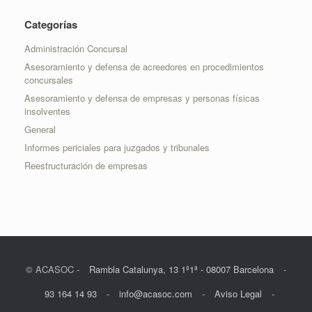
Categorías
Administración Concursal
Asesoramiento y defensa de acreedores en procedimientos
concursales
Asesoramiento y defensa de empresas y personas físicas
insolventes
General
Informes periciales para juzgados y tribunales
Reestructuración de empresas
© ACASOC -
Rambla Catalunya, 13 1º1ª - 08007 Barcelona
-
93 164 14 93
-
info@acasoc.com
-
Aviso Legal
-